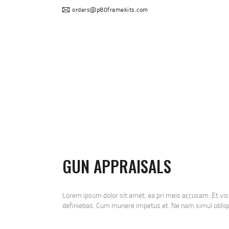
orders@p80framekits.com
P80 for sa
GUN APPRAISALS
Lorem ipsum dolor sit amet, ea pri meis accusam. Et vis
definiebas. Cum munere impetus et. Ne nam simul obliqu