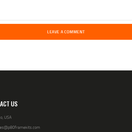
ACT US
io, USA
les@p80framekits.com