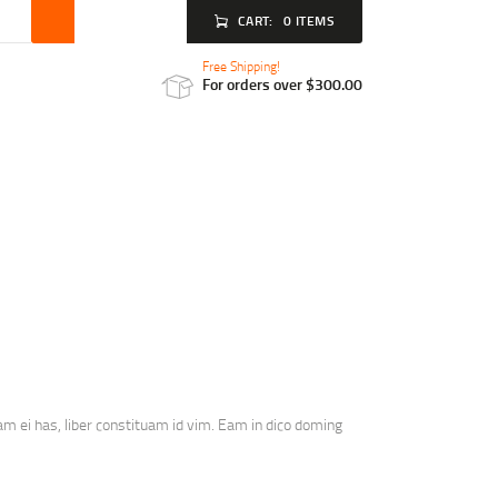
CART:
0 ITEMS
Free Shipping!
For orders over $300.00
0 for sale.
m ei has, liber constituam id vim. Eam in dico doming