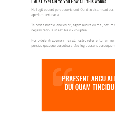
I MUST EXPLAIN TO YOU HOW ALL THIS WORKS
Ne fugit essent persequeris sed. Qui dico dicam sadipsc
aperiam pertinacia.
Te posse nostro labores pri, agam audire eu mei, natum vo
necessitatibus ut est. Ne vix voluptua.
Porro deleniti apeirian mea at, nostro referrentur an mei.
persius quaeque perpetua an.Ne fugit essent persequeris
PRAESENT ARCU ALI
DUI QUAM TINCIDU