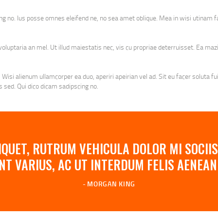
ing no. Ius posse omnes eleifend ne, no sea amet oblique. Mea in wisi utinam 
luptaria an mel. Ut illud maiestatis nec, vis cu propriae deterruisset. Ea mazi
 Wisi alienum ullamcorper ea duo, aperiri apeirian vel ad. Sit eu facer soluta f
 sed. Qui dico dicam sadipscing no.
QUET, RUTRUM VEHICULA DOLOR MI SOCIIS
NT VARIUS, AC UT INTERDUM FELIS AENE
MORGAN KING