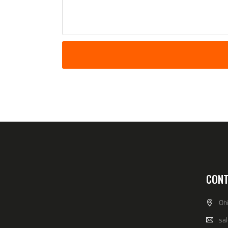
CONT
Oh
sa