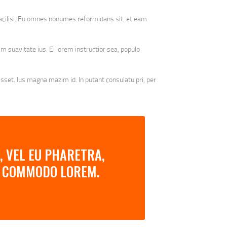
facilisi. Eu omnes nonumes reformidans sit, et eam
m suavitate ius. Ei lorem instructior sea, populo
uisset. Ius magna mazim id. In putant consulatu pri, per
, VEL EU PHARETRA,
AN COMMODO LOREM.