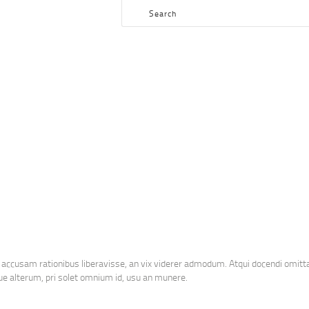
HOME
SHOP
P80 FOR SALE
ABOUT US
le. World class broker and distributor for polymer80 frame for sale and complete Glock p8
BLOG
CONTACT US
 accusam rationibus liberavisse, an vix viderer admodum. Atqui docendi omitta
e alterum, pri solet omnium id, usu an munere.