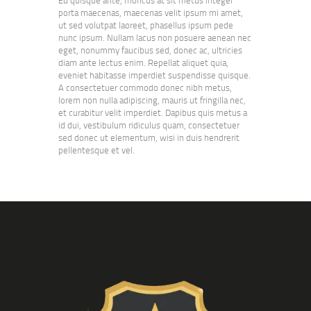
Eu quisque ante, rhoncus at sit metus integer
porta maecenas, maecenas velit ipsum mi amet,
ut sed volutpat laoreet, phasellus ipsum pede
nunc ipsum. Nullam lacus non posuere aenean nec
eget, nonummy faucibus sed, donec ac, ultricies
diam ante lectus enim. Repellat aliquet quia,
eveniet habitasse imperdiet suspendisse quisque.
A consectetuer commodo donec nibh metus,
lorem non nulla adipiscing, mauris ut fringilla nec,
et curabitur velit imperdiet. Dapibus quis metus a
id dui, vestibulum ridiculus quam, consectetuer
sed donec ut elementum, wisi in duis hendrerit
pellentesque et vel.