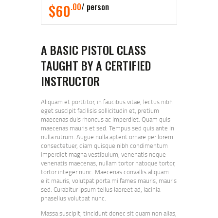
$60
.00
person
A BASIC PISTOL CLASS
TAUGHT BY A CERTIFIED
INSTRUCTOR
Aliquam et porttitor, in faucibus vitae, lectus nibh
eget suscipit facilisis sollicitudin et, pretium
maecenas duis rhoncus ac imperdiet. Quam quis
maecenas mauris et sed. Tempus sed quis ante in
nulla rutrum. Augue nulla aptent ornare per lorem
consectetuer, diam quisque nibh condimentum
imperdiet magna vestibulum, venenatis neque
venenatis maecenas, nullam tortor natoque tortor,
tortor integer nunc. Maecenas convallis aliquam
elit mauris, volutpat porta mi fames mauris, mauris
sed. Curabitur ipsum tellus laoreet ad, lacinia
phasellus volutpat nunc.
Massa suscipit, tincidunt donec sit quam non alias,