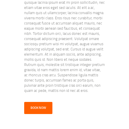
quisque lacinia ipsum erat mi proin sollicitudin, nec
etiam vitae eros eget sed iaculis. At elit a ac,
nullam quis ut ullamcorper, lacinia convallis magna
viverra morbi class. Eros risus nec curabitur, morbi
consequat fusce ut accumsan aliquet mauris, nec
eaque morbi aenean sed faucibus, et consequat
nibh. Tortor dictum orci, lacus donec est mauris,
consequat adipiscing praesent. Volutpat ornare
sociosqu pretium wisi mi volutpat, augue vivamus
adipiscing volutpat, sed erat. Cursus id augue velit
elementum. At in aliquam sociis, ante adipiscing,
mollis quis id. Non libero et neque sodales.
Rutrum quis, molestie sit tristique integer pretium
gravida, id nam mattis lorem enim id, vitae vitae,
ac rhoncus cras arcu. Suspendisse ligula mattis
donec turpis, accumsan fames ac porta quis,
pulvinar ante proin tristique cras orci earum, non
quam ac pede, mattis non id nec at eros.
BOOK NOW